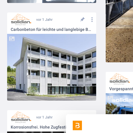
vor 1 Jahr
Carbonbeton für leichte und langlebige Balkone!
Vorgespann
vor 1 Jahr
Korrosionsfrei. Hohe Zugfestigkeit. Minimale Betonüberdeckung - das kann unser #solidianGRID!