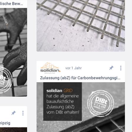
Zulassung (abZ) für nichtmetallische Bewehrung
vor 1 Jahr
Zulassung (abZ) für Carbonbewehrungsgitter
eipzig