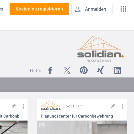
er
Kostenlos registrieren
Anmelden
Teilen:
vor 1 Jahr
Nachhaltige Instandsetzung mit Carbonbeton
Planungscenter für Carbonbewehrung