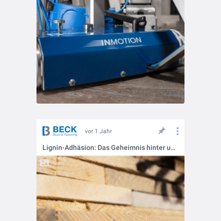
vor 1 Jahr
Lignin-Adhäsion: Das Geheimnis hinter unseren LIGNOLOC® Holznägeln 🌿🔩