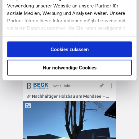
Verwendung unserer Website an unsere Partner für
soziale Medien, Werbung und Analysen weiter. Unsere
Partner führen diese Informationen möglicherweise mit
weiteren Daten zusammen, die Sie ihnen bereitgestellt
haben oder die sie im Rahmen Ihrer Nutzung der Dienste
gesammelt haben. Hier finden Sie Informationen zum
Cookies zulassen
Datenschutz
und unser
Impressum
.
Nur notwendige Cookies
vor 1 Jahr
🌿 Nachhaltiger Holzbau am Mondsee – Mit LIGNOLOC® Holznägeln 🏡